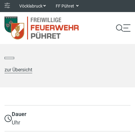
Vöcklabruck
FF Pühret
zur Übersicht
Dauer
Uhr