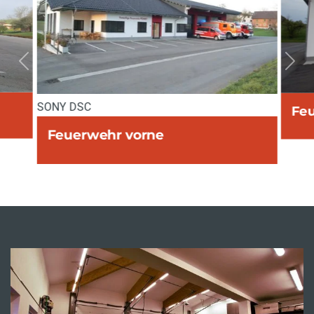
vorherige
näc
SONY DSC
Feu
Feuerwehr vorne